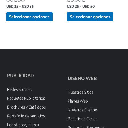
en
en
USD
25
-
USD
35
USD
25
-
USD
50
Valorado
Valorado
la
la
con
con
0
0
página
página
de
de
Seleccionar opciones
Seleccionar opciones
5
5
de
de
producto
product
PUBLICIDAD
DISEÑO WEB
Redes Sociales
Nuestros Sitios
Paquetes Publicitarios
Planes Web
Brochures y Catálogos
Nuestros Clientes
Portafolio de servicios
Beneficios Claves
Logotipos y Marca
Preguntas Frecuentes