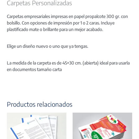
Carpetas Personalizadas
Carpetas empresariales impresas en papel propalcote 300 gr. con
bolsillo. Con opciones de impresión por 1 o 2 caras. Incluye
plastificado mate o brillante para un mejor acabado.
Elige un diseño nuevo o uno que ya tengas.
La medida de la carpeta es de 45×30 cm. (abierta) ideal para usarla
en documentos tamaño carta
Productos relacionados
Rango
Este
de
product
precios:
tiene
desde
USD
múltiple